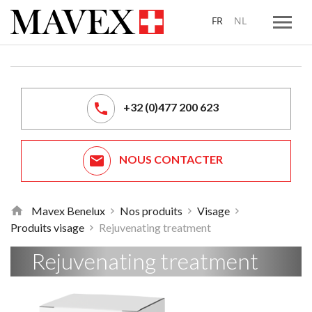
FR
NL
+32 (0)477 200 623
NOUS CONTACTER
Mavex Benelux
Nos produits
Visage
Produits visage
Rejuvenating treatment
Retour
à
Rejuvenating treatment
la
page
d'accueil
de